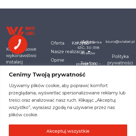
Adres:
biuro@wlabel.pl
ul. Bogucianka
Oferta
Korzyści
63G, 30-398
Kompleksowe
Nasze realizacje
Kraków
wykonawstwo
Polityka
Opinie
instalacj
prywatności
Telefon:
pon-pt 7:00 –
Mapa serwisu
odnawialnych
Jak pracujemy
15:00
Cenimy Twoją prywatność
źródeł energii
Blog
Kontakt
880
wraz z
867
Używamy plików cookie, aby poprawić komfort
489
pozyskaniem
przeglądania, wyświetlać spersonalizowane reklamy lub
dofinansowania.
treści oraz analizować nasz ruch. Klikając „Akceptuj
Fotowoltaika,
magazyny
wszystko”, wyrażasz zgodę na używanie przez nas
energii,
plików cookie.
pompy
ciepła.
Akceptuj wszystkie