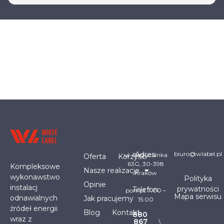
Adres:
biuro@wlabel.pl
ul. Bogucianka
Oferta
Korzyści
63G, 30-398
Kompleksowe
Nasze realizacje
Kraków
wykonawstwo
Polityka
Opinie
instalacj
prywatności
Telefon:
pon-pt 7:00 –
Mapa serwisu
odnawialnych
Jak pracujemy
15:00
źródeł energii
Blog
Kontakt
880
wraz z
867