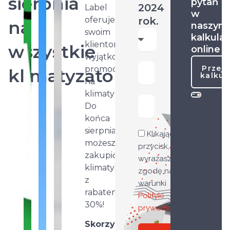
sierpnia
pytań
2024
Label
w
rok.
oferuje
na
naszym
swoim
kalkula
klientom
wszystkie
online
wyjątkową
Przejd
promocję
klimatyzatory
kalkul
na
klimatyzatory.
Do
końca
sierpnia
Klikając
możesz
przycisk,
zakupić
wyrażasz
klimatyzator
zgodę na
z
warunki
rabatem
Polityki
30%!
prywatności
Skorzystaj