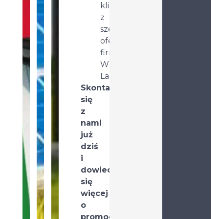
klimatyzator
z
szerokiej
oferty
firmy
White
Label
Skontaktuj
się
z
nami
już
dziś
i
dowiedz
się
więcej
o
promocji!